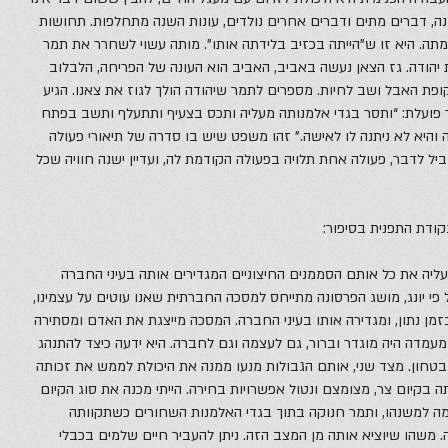
שנה, דברים מתים ודברים אחרים נולדים, עונות השנה מתחלפות. תחושות
מתה. היא זו ש”הייתה בכזיב בלידתה אותו”. מותה עשוי לשחרר את תמר
יהודה. גז הצאן נעשה באביב, האביב הוא העונה של הפריחה, הלבלוב
פת האבל ושב לחיות. מספרים לתמר שיהודה הולך לגוז את צאנו. הגיע
ר פועלת: “ותסר בגדי אלמנותה מעליה ותכס בצעיף ותתעלף ותשב בפתח
 והיא לא ניתנה לו לאישה.” זהו משפט שיש בו סדרה של תיאורי פעולה
יל לדבר, פעולה אחת תלויה בפעולה הקודמת לה, ועדיין ישנה חוויה שכל
קודת התפנית בסיפור:
ליה את כל אותם הסממנים החיצוניים המגדירים אותה בעיני החברה
פי יונג, מושג הפרסונה מתייחס למסכה החברתית שאנו עוטים על עצמינו,
 נתון, ומגדירה אותו בעיני החברה. המסכה מייצגת את האדם ומסתירה
מעמדה היה מוגדר וברור, גם לעצמה וגם לחברה. היא ידעה כיצד להתנהג
 בטחון. מצד שני, אותם הגבולות מנעו ממנה את היכולת לממש את זכותה
בקיום צר, מצומצם ונטול אפשרויות בחירה. הייתי מכנה את סוג הקיום
דומה למשנהו, ותמר חנוקה בתוך בגדי האלמנות השחורים כשתקוותה
 משהו שיוציא אותה מן המצב הזה. ניתן להעביר חיים שלמים בכבלי