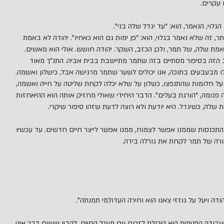
 עקרים.
לוי, הנאמר, הוא: “עד יגדל שלה בני”.
ר, זה שלא נאמר בגלוי, הוא: “פן ימות גם הוא כאחיו”. יהודה לא באמת
מת שלה, של תמר, ולכן הכזב, השקר. יהודה חושש. אולי הוא מאשים.
הזה בסיפור מסתיים בזה שתמר מתיישבת בבית אביה. התנ”ך מאוד
 מבעבעים בתוכה, אנו יכולים לשער שתמר מרגישה אבל, כישלון ואשמה.
, על חלומות שהתנפצו, כשלון על שלא יכלה לקחת שליטה על חייה ואשמה,
 פגומה, “הורגת בעלים”. הדבר היחידי שאולי מחזיק אותה הוא ההיאחזות
 שלה, כשיגדל. היא יודעת ולא רוצה לדעת שזהו סיפור שיקרי.
התכנסות שממנו אפשר לצמוח, ממנו אפשר לייצר חיים חדשים. עד עכשיו
ורה של תמר לקחת את גורלה בידה.
דה ויעל על גוזזי צאנו הוא וחירה העדולמי תמנתה”.
בודה הפנימית היא היכולת לזרום עם מעגל החיים, להבין ששום דבר אינו