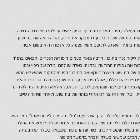
מעאלים, נפרד מאחיו ונודד עד הגיעו לאיש עדולמי ושמו חירה. חירה
 איזה סוג של שליח, כי בעודו מבקר את חירה, יהודה רואה את בת שוע
ות בתנ”ך, היא נטולת שם משל עצמה. כל אזכורה הוא בשם אביה.
ל ליסוד נכרי בתוכנו. הרבה מאוד פעמים היסודות הנכריים, הבאים בתנ”ך
ות את גבולות התודעה, ובהיותן כאלה יש להם יכולת של ריפוי (כמו
ות של בת שוע מייצגת דווקא את החיבור הפנימי למקום שהוא לא ממש
צירתיים להם פיללנו, אבל הנישואין עם בת שוע הם שלב הכרחי בתהליכי
קא מתחברים למה שמתאים לנו בדיוק, אבל אילולא החיבור הזה לא היינו
תי, יכול היה להיווצר רק אחרי מותה של בת שוע, ולאחר שיהודה סיים
לה. מסופר על שלה, הבן השלישי, ש”נולד בכזיב בלידתה אותו”. כזיב הוא
יאוגרפי לגבי לידתם של הבנים האחרים, אנחנו יכולים לפרש את המילה
הו בשלה שקשור לכזב. כיוון שזהו סיפור סימבולי, בשלה יש הבטחה
 הכזב שקשור בשלה יתבהר בהמשך הסיפור.