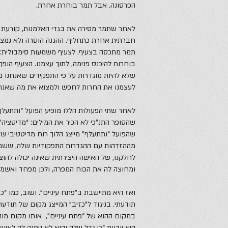
הפרסונה. אבל תמר בוחרת אחרת.
לאחר שתמר מסירה את בגדי האלמנות, קורעת מ
חברתית אחרת כתחליף. ההגנה הוסרה ולא נמצאה 
תמר מתכסה בצעיף. לצעיף משמעות סימבולית: ה
בוחרות להיכנס פנימה, לתוך עצמנו. הצעיף הופך 
שלא להיות מוגדרות על פי התפקידים שאנחנו מ
לעצמנו את החרות לחפש ולמצוא את מה שאנחנ
לאחר שתי הפעולות הללו מופיע הפועל “ותתעלף
שהסופר התנ”כי לא הכיר את המילים: “מדיטציה”,
שהפועל “ותתעלף” מייצג הלוך רוח מדיטטיבי 
מההזדהות עם ההגדרות התפקודיות שלה, ששם 
לחלקנו, של האישה היצירתית שאינה יכולה להוצ
ומחוצה לה את הכוח המפרה, ולכן מפחד ואשמה 
ואז היא מתיישבת ב”פתח עיניים”. ושוב, כמו “כ
תודעתי. בניגוד ל”כזיב” המייצג מקום של תודעת
במקום ההוא של “פתח עיניים”, אותו מקום מוד
היא יודעת “כי גדל שלה והוא לא ניתנה לה לאיש