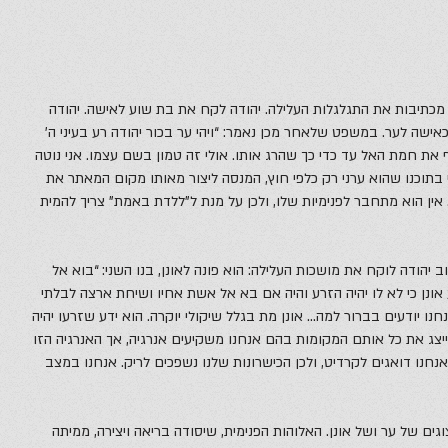
 מכתיבות את התגלגלות העלילה. יהודה לקח את בת שוע לאישה. יהודה
אישה לער. במשפט שלאחר מכן נאמר: “ויהי ער בכור יהודה רע בעיני ה’
יף את חמת האל עד כדי כך שהרג אותו. אולי זה טמון בשם עצמו. אני נוטה
בתוכנו שהוא ערני רק כלפי חוץ, המנסה ליצור מאותו מקום המאתר את
 אין הוא מתחבר לפנימיות שלו, ולכן על מנת ל”ללדת באמת” צריך להמית
ב יהודה לוקח את מושכות העלילה: הוא פונה לאונן, בנו השני: “בוא אל
אונן כי לא לו יהיה הזרע והיה אם בא אל אשת אחיו ושיחת ארצה לבלתי
חנו יודעים בברור למה… אונן מת בגלל שיקולי יוקרה. הוא ידע שזרעו יהיה
לייצג את כל אותם המקומות בהם אנחנו משקיעים אנרגיה, אך האנרגיה הזו
 אנחנו דואגים לקרדיט, ולכן הכישרונות שלנו נשפכים לריק. אנחנו במצב
צוגים של ער ושל אונן. האלוהות הפנימית, שיסודה בריאה ויצירה, ממיתה