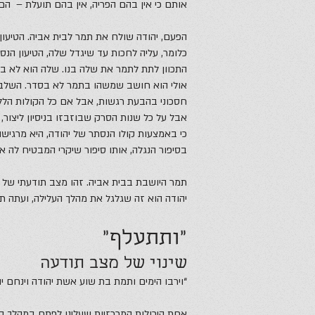
אותם כי אין בהם הפריה, אין בהם תועלת – הם
הפעם, יהודה שולח את תמר לבית אביה. הטיעון הג
כלומר, עליה לחכות עד שיגדל שלה, הטיעון הנסת
התכוון לתת לתמר את שלה בנו. שלה הוא לא בא
אולי הוא חושב שמשהו בתמר לא בסדר. השלב 
חסכוני בהבעת רגשות, אבל אם כל הקולות הללו
אבל על כל שנות הסרק שבוזבזו בניסיון ליצור
כי באמצעות קולו הנסתר של יהודה, היא מרגישה
בסיפור הנגלה, אותו סיפור שיקרי המבטיח לה את
תמר היושבת בבית אביה. זהו מצב תודעתי של 
יהודה הוא זה שגלגל את מהלך העלילה, ועתה ת
“ותתעלף”
שינוי של מצב תודעה
“וירבו הימים ותמת בת שוע אשת יהודה וינחם יהו
אחת היכולות המרכזיות שעלינו לפתח במהלך הע