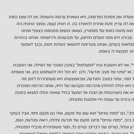
עליה את מסיכת הפרסונה, היא נשארת ערומה וחשופה. אין לה שום כסות
לה עדיין זהות אחרת להיאחז בה. זו חוויה קשה. ומתוך החוויה הזו
וא מהווה כסות של מסתורין, כשאנו כנשים מתכסות בצעיף אנחנו
עבורנו חיץ מפני העולם החיצון, על תובענותו ודרישותיו. אנחנו בוחרות
מלאות בעולם, אנחנו מעדיפות להישאר נטולות זהות, ובכך לאפשר
ו זקוקות לו באמת.
”. אני לא חושבת שזו “התעלפות” במובן המוכר של המילה. אני חושבת
 או “שינוי של מצב תודעה”, ולכן לא יכול היה להשתמש בהן. אני מאמינה
של תמר, שינוי במצב התודעה, שבאמצעותו היא משתחררת לזמן מה
היא יכולה להיחלץ מהדרמה הקבועה של חייה, אותה הדרמה המוכרת
יא את כישרונותיה מן הכוח אל הפועל בגלל שאינה יכולה למצוא בתוכה
גוזרת על עצמה חיי אלמנות ופנטזיה.
זיב”, גם “פתח עיניים” הוא שם של מקום, אולי גם מקום פיסי, אבל בעיקר
 כזב, “פתח עיניים” מייצג מקום של תודעה צלולה, רואה ומודעת. ושם,
ע וצלול, קורים שני דברים: קודם כל, תמר משתחררת מכבלי הפנטזיה.
ה”. היא יודעת, בידיעה עמוקה שרק השהייה ב”פתח עיניים” מאפשרת,