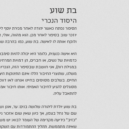
בת שוע
היסוד הנכרי
הסיפור נפתח כאשר יהודה לאחר מכירת יוסף ליש
יוזכר שוב בסיפור לאחר מכן. הוא מהווה, אולי,
ולוקח אותה לו לאישה. בת שוע, כמו בהרבה שמ
היא אישה כנענית, כלומר היא יכולה להיות סימבו
כדמויות של נשים, או חברים, הן דמויות המרחיב
במגילת רות), אני חושבת שבסיפור הזה, הנכרי
משלנו, שתוצרי החיבור הללו אינם התינוקות הי
החיים. בשלבים מסוימים בחיינו אנחנו לאו דוו
מסוגלים להגיע לחיבור האמיתי. אותו חיבור אמי
להתאבל עליה.
בת שוע יולדת ליהודה שלושה בנים: ער, אונן וש
שם של נחל בצפון, אך כיוון שאין שום אזכור ג
“כזיב” כידיעה מקדימה של העומד לבוא: יש מש
שאינה מתממשת. תהליך ההתמודדות עם השקר,