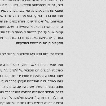
נצחי, גם לא ההתכנסות והדיכאון. כמו עונות ה
ומצבי תודעה מגיעים למיצוי ומשתנים. בת שוע 
מתודעת הכזב, השקר. הוא עשוי גם לשחרר את 
וצמיחתם של חיים חדשים. יהודה מסיים את תקו
הזמן המתאים לפעול. כל התנאים הבשילו. ותמ
עיניים אשר על דרך תמנתה כי ראתה כי גדל שלה
המחוברים ביניהם באמצעות וו החיבור, דבר מוב
הפעולות קורות בו זמנית בתודעתה.
סדרת הפעולות הללו היא סימבולית ומהווה את נ
תמר מסירה את בגדי אלמנותה, כלומר מסירה מע
כאלמנה. הבגדים הם סימבול של ה”פרסונה”. על 
אותה המסכה המתעצבת מתפקידיו של האדם בזמן
אותו כאחד. בגדי האלמנות העניקו לתמר הגנה. 
ומהם גבולות העשייה שלה. הידיעה הזו מעניקה
ללדת. תפקיד ה”אלמנה המחכה לשלה” כבל אותה 
הזה כ”חווית המחכה”: הימים חולפים, כל יום 
היחידה טמונה ביכולת שלה לחכות שמשהו יקרה.