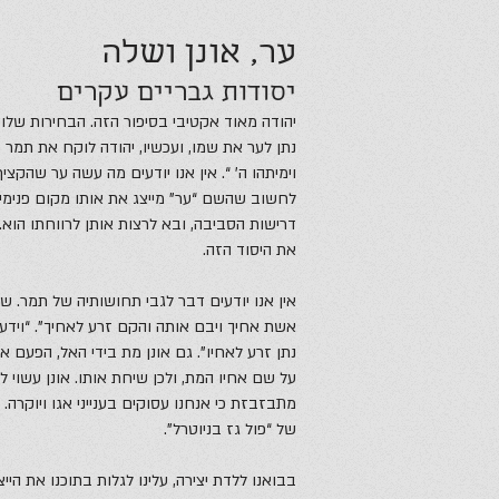
ער, אונן ושלה
יסודות גבריים עקרים
יהודה מאוד אקטיבי בסיפור הזה. הבחירות שלו
נתן לער את שמו, ועכשיו, יהודה לוקח את תמר כ
וימיתהו ה’ “. אין אנו יודעים מה עשה ער שהקצ
לחשוב שהשם “ער” מייצג את אותו מקום פנימי 
דרישות הסביבה, ובא לרצות אותן לרווחתו הוא.
את היסוד הזה.
אין אנו יודעים דבר לגבי תחושותיה של תמר. שו
אשת אחיך ויבם אותה והקם זרע לאחיך”. “וידע 
נתן זרע לאחיו”. גם אונן מת בידי האל, הפעם אנ
על שם אחיו המת, ולכן שיחת אותו. אונן עשוי 
מתבזבזת כי אנחנו עסוקים בענייני אגו ויוקרה.
של “פול גז בניוטרל”.
בבואנו ללדת יצירה, עלינו לגלות בתוכנו את היי