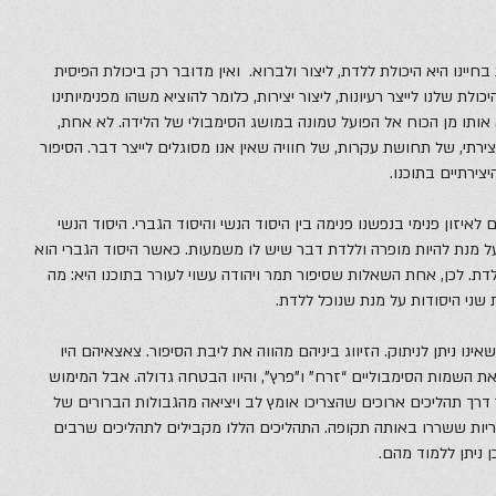
יינו היא היכולת ללדת, ליצור ולברוא. ואין מדובר רק ביכולת הפיסית
לת שלנו לייצר רעיונות, ליצור יצירות, כלומר להוציא משהו מפנימיותינו
א אותו מן הכוח אל הפועל טמונה במושג הסימבולי של הלידה. לא אחת,
ירתי, של תחושת עקרות, של חוויה שאין אנו מסוגלים לייצר דבר. הסיפור
צירתיים בתוכנו.
לאיזון פנימי בנפשנו פנימה בין היסוד הנשי והיסוד הגברי. היסוד הנשי
על מנת להיות מופרה וללדת דבר שיש לו משמעות. כאשר היסוד הגברי הוא
לדת. לכן, אחת השאלות שסיפור תמר ויהודה עשוי לעורר בתוכנו היא: מה
ת שני היסודות על מנת שנוכל ללדת.
ינו ניתן לניתוק. הזיווג ביניהם מהווה את ליבת הסיפור. צאצאיהם היו
ת השמות הסימבוליים “זרח” ו”פרץ”, והיוו הבטחה גדולה. אבל המימוש
דרך תהליכים ארוכים שהצריכו אומץ לב ויציאה מהגבולות הברורים של
יות ששררו באותה תקופה. התהליכים הללו מקבילים לתהליכים שרבים
ן ניתן ללמוד מהם.