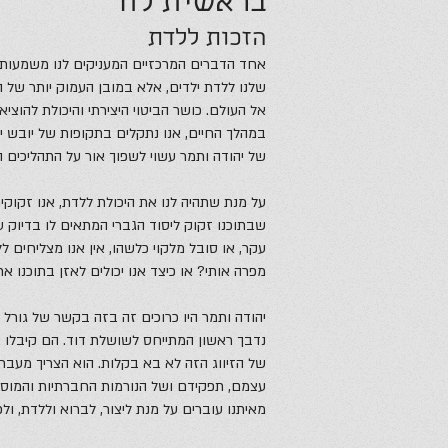
בראשית לח
הזכות ללדת
אחד הדברים המרכזיים המעניקים לנו משמעות בח
שלנו ללדת ילדים, אלא במובן העמוק יותר של היכו
אל העולם. כושר הביטוי היצירתי והיכולת להוצי
במהלך החיים, אנו נתקלים בתקופות של יובש יצ
של יהודה ותמר עשוי לשפוך אור על התהליכים הי
על מנת שתהיה לנו את היכולת ללדת, אנו זקוקים 
שבתוכנו זקוק ליסוד הגברי המתאים לו בדיוק 
עקר, או סובל מלקוי כלשהו, אין אנו מצליחים ל
מפרה אותי? או כיצד אנו יכולים לאזן בתוכנו א
יהודה ותמר היו כרוכים זה בזה בקשר של גורל שא
נדבך ראשון המתייחס לשושלת דוד. הם קיבלו א
של הזיווג הזה לא בא בקלות. הוא הצריך מעבר 
עצמם, תפקידם ושל הנורמות החברתיות והמוסר
מאיתנו עוברים על מנת ליצור, לברוא וללדת, ולכ