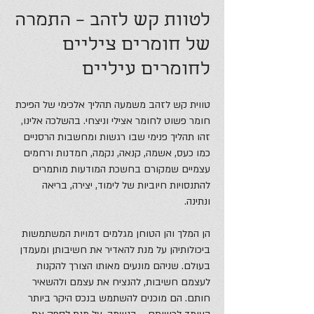
לטוות קש לזהב – התמרה
של חומרים ציליים
לחומרים עיליים
טווית קש לזהב משמעה תהליך אלכימי של הפיכת
חומר פשוט לחומר אצילי וניצחי. בהשלכה אלינו,
זהו תהליך פנימי שבו רגשות ומחשבות הרסניים
כמו כעס, אשמה, קנאה, נקמה, חמדנות ורחמים
עצמיים שמקורם בחשכת המודעות מותמרים
להתנסויות חיוביות של לימוד, יצירה, בריאה
ונתינה.
הן המלך והן הטוחן מגלמים דמויות המשתמשות
ביכולותיהן על מנת להאדיר את חשיבותן ומעמדן
בעולם. שניהם מונעים מאותו הצורך להקנות
לעצמם חשיבות, להנציח את עצמם ולהשאיר
חותם. הם מוכנים להשתמש בנכס היקר ביותר