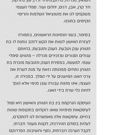
נישואין, מנדלה, פרח(במיוחד ורד), עץ, מזרקה,
חד קרן, אבן, דגים, יהלום ועוד. סמלי העצמי
משקפים לנו את פוטנציאל השלמות והריפוי
הקיימים בתוכנו.
בסיפור, בשני הנסיונות הראשונים, בתמורה
לעזרת האישון לטוות את הקש לזהב נותנת לו בת
הטוחן ענק וטבעת. הענק והטבעת, בהיותם
עגולים וסגורים ומזכירים מנדלה – מהווים סימלי
עצמי. למעשה, במסירת הענק והטבעת מוכרת בת
הטוחן נתחים ממהותה וזאת על מנת לשרת את
צרכי האגו המיוצגים על ידי המלך. במכירה זו,
העצמי, אינו מהווה עבורה עוגן פנימי אלא הופך
להיות כלי שרת בידי האגו.
העיסקה הנרקמת בין בת הטוחן והאישון היא סמל
לעיסקאות פנימיות שאנו רוקחים בתקופות שונות
בחיים. עיסקאות אלה מאפשרות לנו להתקדם,
לעלות בסולם ההיררכיה, לקנות מעמד חברתי,
לקבל הערכה חברתית, כסף וחשיבות. הפרדוקס