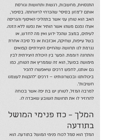
התנסויות, מחשבות, רגשות ותחושות וגורסת
אותם ל״מזון בסיסי״ שהכרחי לריווחתה. בסיפור,
האב הוא טוחן עני אשר בתהליכי האיסוף והגריסה
אצלו נפגם משהו אשר הותיר את נפשו ללא הזנה.
לעיתים, במצב שהכל ידוע ואין מה לחדש, או
בשל עייפות, שחיקה, אכזבות או כל סיבה אחרת
נגרמת לנו תחושה שהחיים היצירתיים קפואים
והתחנה דוממת. הפער בין היכולת היצירתית לבין
מימושה בפועל, הוא זה שממריץ את הטוחן, כמו
גם אותנו, לחפש דרכים שיאפשרו להכיר
ביכולותנו ובכשרונותינו – דרכים ״להקנות לעצמנו
חשיבות״.
למרבה המזל, לטוחן יש בת יפה אשר בכוחה
להחזיר לו את תחושת השובע שאבדה לו.
המלך – כח פנימי המושל
בתודעה
המלך הוא סמל לכוח פנימי המושל בתודעה. הוא