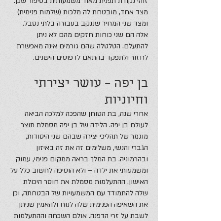
זוהי נקודת תפנית מאוד משמעותית בסיפור שכן:
מצד אחד, מובטחת לה מלכות (שלמות פנימית)
ומצד שני המחיר שננקב בעבורה בלתי נסבל.
אלה הם שני כוחות חזקים מהם לא ניתן
להתעלם. הטלטלה שהם גורמים אינה מאפשרת
לחזור ולתפקד בהתאם לדפוסים הישנים.
בן יפה – עושר יצירתי
וחיוניות
אחרי שנה, בת הטוחן שהפכה למלכה הביאה
לעולם בן יפה. הלידה של בן יפה מסמלת תוצר
מוגמר של תהליכי יצירה שבהם שני היסודות,
הגברי והנשי, משלימים זה את זה באיזון
ובהרמוניה. בת המלך בראה ממקום פנימי, עמוק
ומשמעותי את ילדה – ולא הוסיפה לחשוב כלל על
האישון. ההתעלמות מסמלת את חוסר היכולת
שלה להתמודד עם המשמעויות של הבטחתה, וכן
את השאיפה הפנימית שלה לנוח ולהאמין שניתן
לשבת על זרי הדפנה. אולם השכחה וההתעלמות