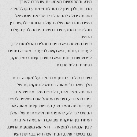
הידע וההתנסויות האנושיות שנצברו לאורך
הדורות, ולכן ניתן ליחסו לתת- מודע הקולקטיבי.
הנשמה יכולה להביא לידי ביטוי את פוטנציאל
היצירה והבריאה שלה בעולם החומרי ולקשר בין
תהליכים המתקיימים בנפשנו פנימה לבין העולם
החיצון.
שפת הנשמה היא שפת הסמלים והחלומות לכן,
לעתים קרובות, היא קשה לפיענוח. מסריה נתונים
לפרשנויות שונות והיא נחווית בעיננו כחמקמקה,
נסתרת ובלתי מובנת.
סיפורו של רבי נחמן מברסלב על ״מעשה בבת
מלך שאבדה״ מהווה דוגמא לחמקמקות של
הנשמה. מצד אחד, כל חייו המלך מחפש אחר
ביתו שאבדה, חיפוש המסמל את השאיפה לחיים
עתירי נשמה ומצד שני, החיפוש עצמו מהווה את
הבסיס לגדילה, להתפתחות וליצירתיות של המלך.
המתח בין הריקנות שבהעדר הנשמה האובדת
לבין הכמיהה למוצאה – הוא הוא משמעות החיים.
גם בסיפור שלנו, הבת היפה היא בבחינת הציר