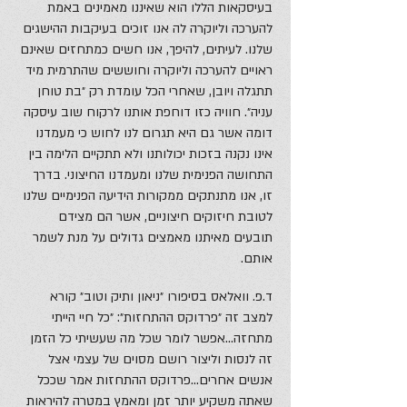
בעיסקאות הללו הוא שאיננו מאמינים באמת
להערכה וליוקרה לה אנו זוכים בעיקבות ההישגים
שלנו. לעיתים, להיפך, אנו חשים כמתחזים שאינם
ראויים להערכה וליוקרה וחוששים שהתרמית מיד
תתגלה ויובן, שאחרי הכל עומדת רק ״בת טוחן
עניה״. חוויה כזו דוחפת אותנו לרקוח שוב עיסקה
דומה אשר גם היא תגרום לנו לחוש כי מעמדנו
אינו נקנה בזכות יכולותנו ולא תתקיים הלימה בין
התחושה הפנימית שלנו ומעמדנו החיצוני. בדרך
זו, אנו מתנתקים ממקורות הידיעה הפנימיים שלנו
לטובת חיזוקים חיצוניים, אשר הם מצידם
תובעים מאיתנו מאמצים גדולים על מנת לשמר
אותם.
ד.פ. וואלאס בסיפורו ״ניאון ותיק וטוב״ קורא
למצב זה ״פרדוקס ההתחזות״: ״כל חיי הייתי
מתחזה…אפשר לומר שכל מה שעשיתי כל הזמן
זה לנסות וליצור רושם מסוים של עצמי אצל
אנשים אחרים…פרדוקס ההתחזות אמר שככל
שאתה משקיע יותר זמן ומאמץ במטרה להיראות