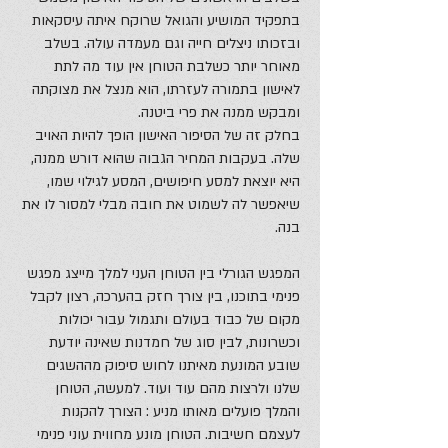
בתפקיד המושיע והגואל שרוקח איתה עיסקאות
ובזכותו ניצלים חייה וגם מעמדה עולה. בשלב
מאוחר יותר כשלבת הטוחן אין עוד מה לתת
לאישון בתמורה לעזרתו, הוא מנצל את מצוקתה
ומבקש ממנה את פרי ביטנה.
בחלק זה של הסיפור האישון הופך להיות האויב
שלה. בעקבות המחיר הגבוה שהוא דורש ממנה,
היא יוצאת למסע חיפושים, המסע לגילוי שמו,
שיאפשר לה לשמוט את חובה מבלי למסור לו את
בנה.
המפגש הגורלי בין הטוחן העני למלך מייצג מפגש
פנימי בתוכנו, בין צורך חזק בהערכה, רצון לקבל
מקום של כבוד בעולם ותגמול עבור יכולות
וכשרונות, לבין סוג של חמדנות שאינה יודעת
שובע המונעת מאיתנו לחוש סיפוק מההשגים
שלנו ולרצות מהם עוד ועוד. למעשה, הטוחן
והמלך פועלים מאותו מניע : הצורך להקנות
לעצמם חשיבות. הטוחן מונע מחווית עוני פנימי