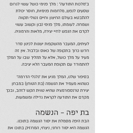
ב״מלכות התודעה״ : מלך פנימי כושל עשוי לגרום
שסעים לנפש, מלחמות פנימיות, חוסר יכולת
להתבטא בעולם החיצון וחיים נטולי תקווה
ושמחה. לעומתו, מלך פנימי נבון וקשוב עשוי
לקדם את הנפש לחיי יצירה, מלאות והרמוניה.
לעיתים, המעבר מהשקפות ישנות לכינון סדר
חדש כרוך בתקופה של כאוס ובלבול. אין זה
מעיד על מלך כושל, אלא על תהליך שבו על המלך
להתמודד עם תקופת המעבר הלא יציבה.
בסיפור שלנו, המלך מניע את ״גלגלי הדרמה״
כשהוא מעמיד את הנשמה (בת הטוחן) במבחן
יצירת טרנספורמציה שהיא טווית הקש לזהב, ובכך
מקדם את התודעה לקראת גדילה ומשמעות.
בת יפה – הנשמה
הבת היפה מסמלת את יסוד הנשמה בתוכנו.
הנשמה היא יסוד רוחני, ניצחי, המחזיק בתוכו את