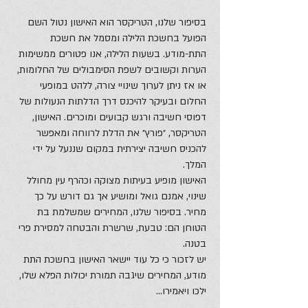
בסיפור שלנו, הטריקסר הוא האישון נטול השם
הפועל בחשכת הלילה ומסמל את חשכת
התת-מודע. בשעות הלילה, אנו פטורים ממשימות
הערות וקשובים לשפת הסימבולים של החלומות,
או אז ניתן לערוך שינויי צורה, ללהט במופעי
החלום ובעיקר להיכנס דרך הדלתות הנעולות של
דפוסי חשיבה ורגש קבועים ומוכרים. האישון,
הטריקסר, ״פורץ״ את הדלת לרווחה ומאפשר
להכניס חשיבה יצירתית במקום שננעל על ידי
המלך.
האישון מופיע בעיתות מצוקה וכהרף עין מחולל
שינוי, אמנם גואל ומושיע אך גם דורש על כך
מחיר. בסיפור שלנו, המחירים שמשלמת בת
הטוחן הם: טבעת, שרשרת והבטחה למסירת פרי
בטנה.
יש לזכור כי כל עוד יישאר האישון בחשכת התת
מודע, המחירים שיגבה תמורת יכולות הפלא שלו,
ילכו ויאמירו…