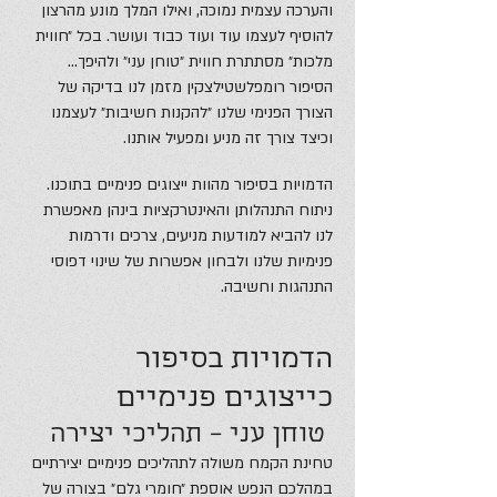
והערכה עצמית נמוכה, ואילו המלך מונע מהרצון
להוסיף לעצמו עוד ועוד כבוד ועושר. בכל ״חווית
מלכות״ מסתתרת חווית ״טוחן עני״ ולהיפך…
הסיפור רומפלשטילצקין מזמן לנו בדיקה של
הצורך הפנימי שלנו ״להקנות חשיבות״ לעצמנו
וכיצד צורך זה מניע ומפעיל אותנו.
הדמויות בסיפור מהוות ייצוגים פנימיים בתוכנו.
ניתוח התנהלותן והאינטרקציות בינהן מאפשרת
לנו להביא למודעות מניעים, צרכים ודרמות
פנימיות שלנו ולבחון אפשרות של שינוי דפוסי
התנהגות וחשיבה.
הדמויות בסיפור
כייצוגים פנימיים
טוחן עני – תהליכי יצירה
טחינת הקמח משולה לתהליכים פנימיים יצירתיים
במהלכם הנפש אוספת ״חומרי גלם״ בצורה של