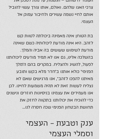
העומד לרשותם – הנשמה, על מנת לספק את
צרכי האגו שלהם. ואולם, אותו צורך עשוי להוביל
אותם לחיי נשמה עשירים ולחיבור עמוק אל
העצמי.
בת הטוחן אינה מאמינה ביכולתה לטוות קש
לזהב. היא אינה מודעת ליכולותיה כשם שאינה
מודעת לשימוש שעושים בה אביה והמלך.
בהשלכה אלינו, גם אנו לא תמיד מודעים ליכולותנו
לפעול, להשיג ולהצליח. במקרים בהם ה״מלך
הפנימי״ כולא אותנו ב״חדר מלא בקש ותובע
מאיתנו להפכו לזהב״, אנו מרגישים שאם לא
נצליח לעשות זאת לא תהיה משמעות לחיינו. לכן
אנו מעמידים את עצמינו בניסיונות חוזרים ונישנים
כדי להוכיח את יכולותנו בתקווה לחזק את
תחושת הבטחון הפנימי שכה חסרה לנו…
ענק וטבעת – העצמי
וסמלי העצמי