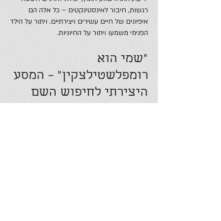
רגשות, חיבור לאינסטינקטים – כל אלה הם
איפיונים של חיים עשירים ויצירתיים. ויתור על הילד
הפנימי משמעו ויתור על החיוניות.
״שמי הוא
רומפלשטילצקין״ – המסע
היצירתי לחיפוש השם
האישון מסרב להצעת המלכה לשלם את חובה
מבלי למסור את ילדה. אולם למראה צערה הרב
ובכייה המר הוא הותיר לה דרך מילוט – אם תגלה
את שמו בתוך שלושה ימים, תוכל להחזיק בילדה.
האישון שבא לגבות את החוב ומאיים למוטט את
חייה, בו בזמן גם מאפשר לה פתרון. הוא מבלבל
ומפתיע, אכזר ומרחם, אך בעיקר מגדיר את היעד
ליציאה שלה למסע של התפתחות ומודעות.
גילוי שם האישון מקביל לזיהוי של מקורות הנעה
פנימיים בלתי מודעים בתוכנו. האישון מהווה כח