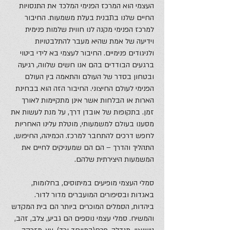
העצמי הוא המרכז הפנימי המלכד את התנסויות
החיים שלנו בתבנית בעלת משמעות. החיבור
למרכז הפנימי מקנה לנו חווית שלמות פנימית
וידיעה של אמת שהיא מעבר להתלבטויות
ולניגודים פנימיים. החיבור לעצמי בא לידי ביטוי
ברגעים הבודדים בהם אנו חשים שלווה, רגיעה
ובטחון בסדר של העולם והתאמה בין העולם
הפנימי לעולם החיצוני. החיבור הזה הוא בבחינת
הארות או הבלחות אשר אינן מתקיימות לאורך
זמן. בתקופות של אובדן דרך, על מנת לעשות את
מסענו בעולם למשמעותי, מוטלת עלינו האחריות
לחפש דרכים להתחבר למרכז. הכמיהה, החיפוש,
התהליך והדרך – הם הם שמעניקים לחיים את
המשמעות היצירתית שלהם.
סמלי העצמי מופיעים במיתוסים, בחלומות,
באגדות ובסיפורים המועברים מדור לדור.
ביהדות, הסמלים המוכרים ביותר הם בית המקדש
והמשיח. סמלי עצמי נוספים הם גביע, צלב, זהב,