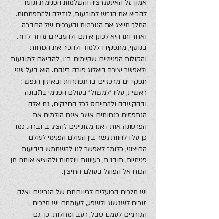
אמון על האינטגרציה והשלמות הפנימית ונועד
להביא את הנפש למודעות, לגדילה ולהתפתחות.
המלך מייצג את הנורמות והערכים של החברה
ואחריותו היא לכונן אותם ולהעבירם מדור לדור.
בנוסף, מתפקידו ללמוד ולהכיר את הכוחות
והקולות הפנימיים שקיימים בנו, להביאם למודעות
ולאפשר יצירת דיאלוג פורה בינהם. הוא בעל שני
תפקידים מרכזיים בהתפתחות ובאיזון הנפש :
ראשית, עליו ״למשול״ בעולם הפנימי בתבונה
ובהקשבה ולהתייחס לכל החלקים, גם אלה
הנתפסים כנחותים אשר אינם הולמים את
הפרסונה אותה אנו מעוניינים להציג בחברה. כמו
כן עליו להוות גשר בין העולם הפנימי לעולם
החיצוני, כלומר לאפשר לנו להשתמש בידיעות
פנימיות, תובנות, רעיונות ויוזמות ולהוציא אותם מן
הכוח אל הפועל בעולם החיצון.
יש מלכים הפועלים לריווחתם של הנתינים ואלה
זוכים לשגשוג ולשפע, לעומתם יש מלכים
הגורמים לעמם סבל, רעב ומחלות. כך גם