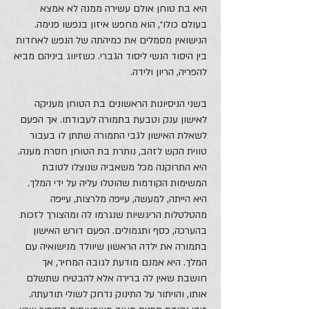
היא בת טוחן אולם עשירה ממנה לא אמצא
בעולם כולו״, הוא מחפש איזון בנפשו פנימה.
הנישואין מסמלים את כמיהתה של הנפש לאחדות
בין היסוד הנשי ליסוד הגברי. כשזיווג ביניהם מביא
להפריה, הריון ולידה.
בשני הניסיונות הראשונים בת הטוחן מעניקה
לאישון ענק וטבעת בתמורה לעבודתו. אך הפעם
לשאלת האישון לגבי התמורה שתתן לו בעבור
טווית הקש לזהב, נותרת בת הטוחן חסרת מענה.
היא התרוקנה מכל משאביה שנוצלו לטובת
המשימות הקודמות שהוטלו עליה על ידי המלך.
היא הייתה, למעשה, עייפה מלרצות, עייפה
מהטלטלות הריגשיות שנגרמו לה ומהצורך לזכות
בהערכה, כסף ותגמולים. הפעם דורש האישון
בתמורה את ילדה הראשון שיוולד מנישואיה עם
המלך. היא אמנם מודעת לגובה המחיר, אך
חושבת שאין לה ברירה אלא להבטיח שתשלם
אותו, והויתור על התינוק נדחק לשולי תודעתה.