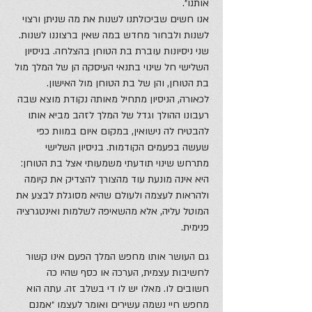
אותנו״.
אנו חשים שביכולתנו לשנות את מה שניתן ורצוי
לשנות ולבחור מחדש במה שאין ברצוננו לשנות.
שני ניסיונות עוברת בת הטוחן בהצלחה. בניסיון
השלישי חל שינוי בתנאי העיסקה הן של המלך מול
בת הטוחן, והן של בת הטוחן מול האישון.
לכאורה, הניסיון מתחיל מאותה נקודת מוצא שבה
רעבונו ההולך וגדל של המלך לזהב מביא אותו
להבטיח לה נישואין, במקום איום במוות כפי
שעשה בפעמים הקודמות. בניסיון השלישי
מתרחש שינוי תודעתי משמעותי אצל בת הטוחן:
היא אינה מונעת עוד מהצורך להצדיק את קיומה
ולהראות לעצמה ולעולם שהיא מסוגלת לבצע את
המוטל עליה, אלא מהשאיפה לשלמות ואינטגרציה
פנימית.
גם העושר אותו מחפש המלך הפעם אינו קשור
לחשיבות עצמית, הערכה או כסף שהיו כה
חשובים לו. מאלו יש לו די בשלב זה. עתה הוא
מחפש חיי נשמה עשירים ואומר לעצמו ״אמנם