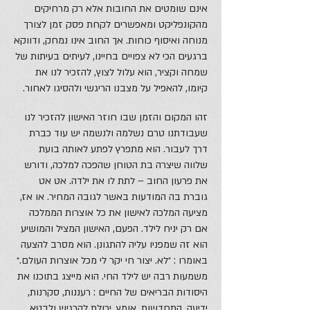
אינם שומטים את החובות אלא רק מרחיקים
מהקונפליקט ומאפשרים לקחת פסק זמן לצורך
מנוחה ואיסוף כוחות. אך החוב אינו נמחק, ודווקא
ברגעים הכי לא צפויים בחיינו, לעיתים בעיתות של
שמחה וקציר, הוא עלול לצוץ, להזכיר לנו את
קיומו, להאפיל על מצבנו הריגשי ולהסיגו לאחור.
זהו המקום והזמן שבו חוזר האישון להזכיר לנו
שעבודתנו טרם נשלמה ולנשמה יש עוד כברת
דרך לעבור. הוא מתפרץ לפתע לאותה בועת
שלווה שיצרה בת הטוחן שהפכה למלכה, ודורש
את פרעון החוב – לתת לו את ילדה. אט אט
גוברת בה המודעות באשר לגובה המחיר. או אז,
מציעה המלכה לאישון את כל אוצרות הממלכה
אם רק יניח לילד. הפעם, האישון המציל והמושיע
הוא זה שמפניו עליה להתגונן. הוא מסרב להצעה
באומרו : ״לא. יצור חי יקר לי מכל אוצרות העולם.״
משמעות רבה יש לילד החי. הוא מייצג בתוכנו את
היסודות הבריאים של החיים : רעננות, סקרנות,
ידיעה, התחדשות, אומץ, יכולת להרגיש ולבטא