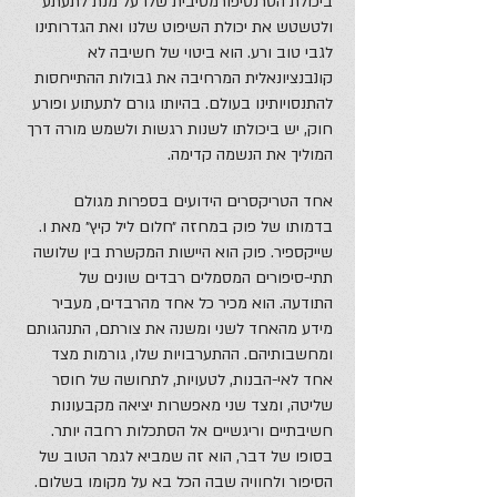
ביכולת הטרנסיפורמטיבית שלו על מנת לתעתע
ולטשטש את יכולת השיפוט שלנו ואת הגדרותינו
לגבי טוב ורע. הוא ביטוי של חשיבה לא
קונבנציונאלית המרחיבה את גבולות ההתייחסות
להתנסויותינו בעולם. בהיותו גורם לתעתוע ופורע
חוק, יש ביכולתו לשנות רגשות ולשמש מורה דרך
המוליך את הנשמה קדימה.
אחד הטריקסרים הידועים בספרות מגולם
בדמותו של פוק במחזה ״חלום ליל קיץ״ מאת ו.
שייקספיר. פוק הוא היישות המקשרת בין שלושה
תתי-סיפורים המסמלים רבדים שונים של
התודעה. הוא מכיר כל אחד מהרבדים, מעביר
מידע מהאחד לשני ומשנה את צורתם, התנהגותם
ומחשבותיהם. ההתערבויות שלו, גורמות מצד
אחד לאי-הבנות, לטעויות, לתחושה של חוסר
שליטה, ומצד שני מאפשרות יציאה מקבעונות
חשיבתיים וריגשיים אל הסתכלות רחבה יותר.
בסופו של דבר, הוא זה שמביא לגמר הטוב של
הסיפור ולחוויה שבה הכל בא על מקומו בשלום.