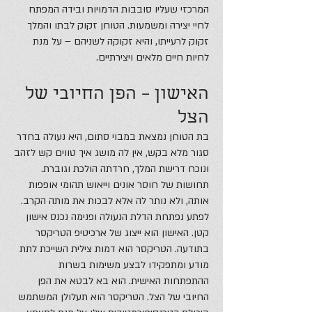
המרכזי שעליו סובבות הדמויות ובידה המפתח
לחיי יצירה ומשמעות. הטוחן זקוק לבתו והמלך
זקוק לרעייתו, והיא זקוקה לשניהם – על מנת
לחיות חיים מלאים ויצירתיים.
האישון – הפן החיובי של
הצל
בת הטוחן נמצאת במבוי סתום, היא נעולה בחדר
סגור מלא בקש, אין לה מושג איך טווים קש לזהב
ונוכח דרישת המלך, חרדתה הולכת וגוברת.
תחושות של חוסר אונים וייאוש תהומי אופפות
אותה, ולא נותר לה אלא לבכות את מותה הקרב.
לפתע נפתחת הדלת הנעולה ופנימה נכנס אישון
קטן. האישון הוא ייצוג של ארכיטיפ הטריקסר
בתודעה. הטריקסר הוא דמות צילית השייכת לתת
מודע ומתפקידו לבצע משימות בשרות
ההתפתחות האישית. הוא בא לבטא את הפן
החיובי של הצל. הטריקסר הוא תעלולן המשתמש