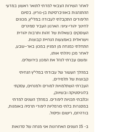
לאחר השירות הצבאי למדתי לתואר ראשון במדעי
ההתנהגות באוניברסיטת בן-גוריון. בסיום
הלימודים התקבלתי לעבודה במלי"ץ, מכונים
לחינוך יהודי-ציוני. הארגון העביר סמינרים
העוסקים בשאלות של זהות ותרבות יהודית
וישראלית באמצעות הנחיית קבוצות.
התחלתי כמנחה מן המניין במכון באר–שבע,
לאחר מכן ניהלתי אותו,
ומשם עברתי לנהל את המכון בירושלים.
במהלך העשור של עבודתי במלי"ץ הנחיתי
קבוצות של תלמידים,
העברתי השתלמויות למורים ולמנחים, עסקתי
בלוגיסטיקה ובשיווק,
וכתבתי תכניות לימודים. במהלך השנים למדתי
במסגרות בלתי פורמליות לימודי תרפיה באומנות,
בודהיזם, רישום ופיסול.
ב- 15 השנים האחרונות אני מנחה של סדנאות